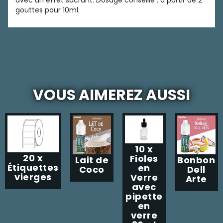
avec un effet sucrant. Dosage conseillé : à partir de 2
gouttes pour 10ml.
VOUS AIMEREZ AUSSI
10 x
20 x
Fioles
Lait de
Bonbon
Étiquettes
en
Coco
Dell
vierges
Verre
Arte
avec
pipette
en
verre